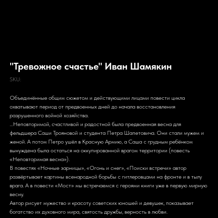
"Тревожное счастье" Иван Шамякин
SKU:
Объединённые общим сюжетом и действующими лицами повести цикла
охватывают период от предвоенных дней до начала восстановления
разрушенного войной хозяйства.
…Неповторимой, счастливой и радостной была предвоенная весна для
фельдшера Саши Трояновой и студента Петра Шапетовича. Они стали мужем и
женой. А потом Петро ушёл в Красную Армию, а Саша с грудным ребёнком
вынуждена была остаться на оккупированной врагом территории (повесть
«Неповторимая весна»).
В повестях «Ночные зарницы», «Огонь и снег», «Поиски встречи» автор
развёртывает картины всенародной борьбы с гитлеровцами на фронте и в тылу
врага. А в повести «Мост» мы встречаемся с героями книги уже в первую мирную
весну.
Автор рисует мужество и красоту советских юношей и девушек, показывает
богатство их духовного мира, святость дружбы, верность в любви.