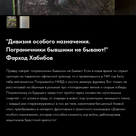
"Дивизия особого назначения.
Пограничники бывшими не бывают!"
Фарход Хабибов
Правду говорят: пограничники бывшими не бывают. Если в наше время ты служил
срочную на таджикско-афганской границе, то и провалившись в 1941 год быть
тебе лейтенантом Погранвойск НКВД и носить зеленую фуражку. Вот только не
рассчитывай на обычные в романах про «попаданцев» легкие и скорые победы.
Пограничнику из будущего предстоит пройти через множество мучительных
смертей – от штыка в грудь, от очереди в живот, под гусеницами немецкого танка,
– каждый раз «перезагружаясь» в том же теле, накапливая бесценный боевой
опыт, преображаясь в матерого фронтовика и грамотного командира «Дивизии
особого назначения», которая способна изменить ход войны, деблокировав
защитников Брестской крепости!