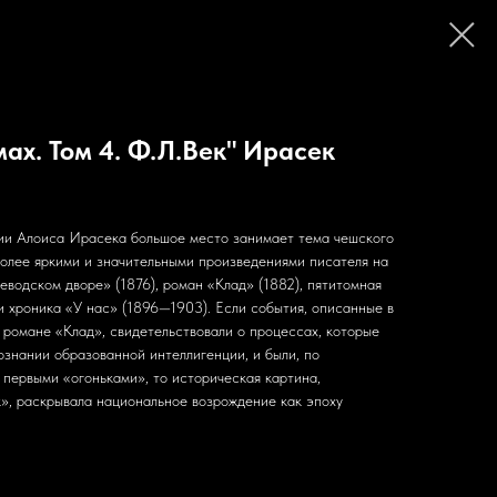
мах. Том 4. Ф.Л.Век" Ирасек
ии Алоиса Ирасека большое место занимает тема чешского
олее яркими и значительными произведениями писателя на
оеводском дворе» (1876), роман «Клад» (1882), пятитомная
и хроника «У нас» (1896—1903). Если события, описанные в
 романе «Клад», свидетельствовали о процессах, которые
ознании образованной интеллигенции, и были, по
первыми «огоньками», то историческая картина,
к», раскрывала национальное возрождение как эпоху