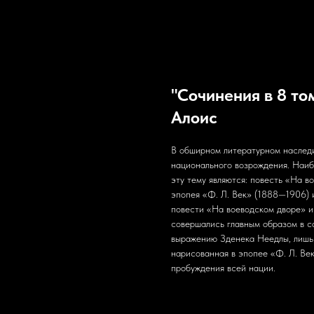
"Сочинения в 8 то
Алоис
В обширном литературном наслед
национального возрождения. Наиб
эту тему являются: повесть «На в
эпопея «Ф. Л. Век» (1888—1906) 
повести «На воеводском дворе» и
совершались главным образом в с
выражению Зденека Неедлы, лишь 
нарисованная в эпопее «Ф. Л. Ве
пробуждения всей нации.