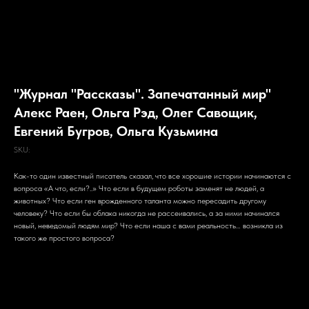
"Журнал "Рассказы". Запечатанный мир"
Алекс Раен, Ольга Рэд, Олег Савощик,
Евгений Бугров, Ольга Кузьмина
SKU:
Как-то один известный писатель сказал, что все хорошие истории начинаются с
вопроса «А что, если?..» Что если в будущем роботы заменят не людей, а
животных? Что если ген врожденного таланта можно пересадить другому
человеку? Что если бы облака никогда не рассеивались, а за ними начинался
новый, неведомый людям мир? Что если наша с вами реальность… возникла из
такого же простого вопроса?