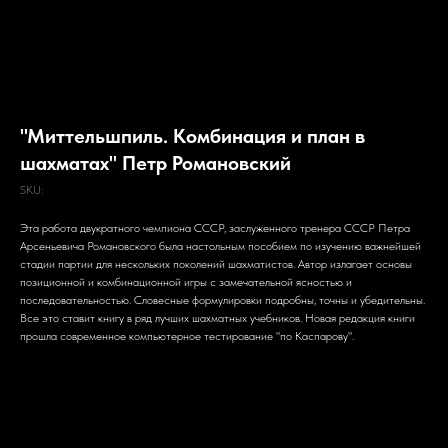
"Миттельшпиль. Комбинация и план в
шахматах" Петр Романовский
SKU:
Эта работа двукратного чемпиона СССР, заслуженного тре­нера СССР Петра
Арсеньевича Романовского была настоль­ным пособием по изучению важнейшей
стадии партии для не­скольких поколений шахматистов. Автор излагает основы
позиционной и комбинационной игры с замечательной ясностью и
последовательностью. Сло­весные формулировки подробны, точны и убедительны.
Все это ставит книгу в ряд лучших шахматных учебников. Новая редакция книги
прошла современное компьютерное тестирование "по Каспарову".