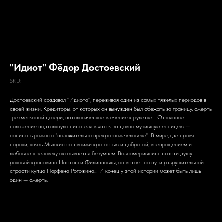
"Идиот" Фёдор Достоевский
SKU:
Достоевский создавал "Идиота", переживая один из самых тяжелых периодов в
своей жизни. Кредиторы, от которых он вынужден был сбежать за границу, смерть
трехмесячной дочери, патологическое влечение к рулетке… Отчаянное
положение подтолкнуло писателя взяться за давно мучившую его идею —
написать роман о "положительно прекрасном человеке". В мире, где правят
пороки, князь Мышкин со своими кротостью и добротой, всепрощением и
любовью к человеку оказывается безумцем. Вознамерившись спасти душу
роковой красавицы Настасьи Филипповны, он встает на пути разрушительной
страсти купца Парфена Рогожина… И конец у этой истории может быть лишь
один — смерть.