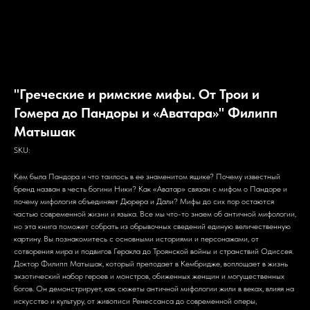
"Греческие и римские мифы. От Трои и
Гомера до Пандоры и «Аватара»" Филипп
Матышак
SKU:
Кем была Пандора и что таилось в ее знаменитом ящике? Почему известный
бренд назван в честь богини Ники? Как «Аватар» связан с мифом о Пандоре и
почему мифология объединяет Дюрера и Дали? Мифы до сих пор остаются
частью современной жизни и языка. Все мы что-то знаем об античной мифологии,
но эта книга поможет собрать из обрывочных сведений единую величественную
картину. Вы познакомитесь с основными историями и персонажами, от
сотворения мира и подвигов Геракла до Троянской войны и странствий Одиссея.
Доктор Филипп Матышак, который преподает в Кембридже, воплощает в жизнь
экзотический набор героев и монстров, обиженных женщин и могущественных
богов. Он демонстрирует, как сюжеты античной мифологии жили в веках, влияя на
искусство и культуру, от живописи Ренессанса до современной оперы,