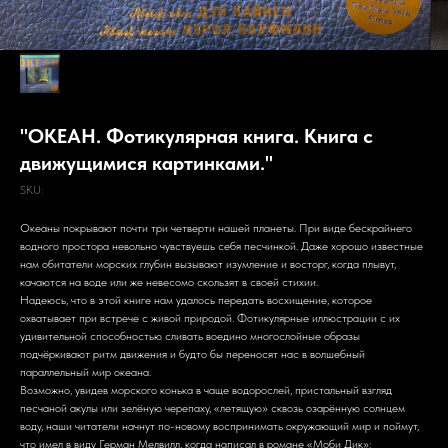
"ОКЕАН. Фотикулярная книга. Книга с
движущимися картинками."
SKU:
Океаны покрывают почти три четверти нашей планеты. При виде бескрайнего
водного простора невольно чувствуешь себя песчинкой. Даже хорошо известные
нам обитатели морских глубин вызывают изумление и восторг, когда плывут,
качаются на воде или же невесомо скользят в своей стихии.
Надеюсь, что в этой книге нам удалось передать восхищение, которое
охватывает при встрече с живой природой. Фотикулярные иллюстрации с их
удивительной способностью сливать воедино многослойные образы
подчёркивают ритм движения и будто бы переносят нас в волшебный
параллельный мир океана.
Возможно, увидев морского конька в чаще водорослей, пристальный взгляд
песчаной акулы или зелёную черепаху, «летящую» сквозь озарённую солнцем
воду, наши читатели начнут по-новому воспринимать окружающий мир и поймут,
что имел в виду Герман Мелвилл, когда написал в романе «Моби Дик»: