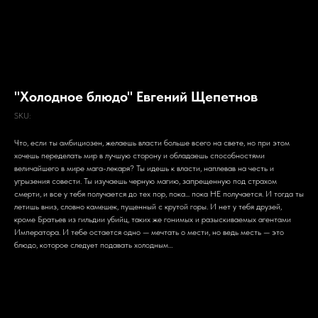
"Холодное блюдо" Евгений Щепетнов
SKU:
Что, если ты амбициозен, желаешь власти больше всего на свете, но при этом
хочешь переделать мир в лучшую сторону и обладаешь способностями
величайшего в мире мага-лекаря? Ты идешь к власти, наплевав на честь и
угрызения совести. Ты изучаешь черную магию, запрещенную под страхом
смерти, и все у тебя получается до тех пор, пока... пока НЕ получается. И тогда ты
летишь вниз, словно камешек, пущенный с крутой горы. И нет у тебя друзей,
кроме Братьев из гильдии убийц, таких же гонимых и разыскиваемых агентами
Императора. И тебе остается одно — мечтать о мести, но ведь месть — это
блюдо, которое следует подавать холодным…