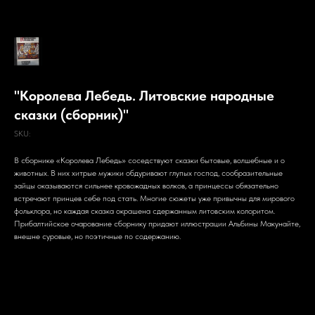
"Королева Лебедь. Литовские народные
сказки (сборник)"
SKU:
В сборнике «Королева Лебедь» соседствуют сказки бытовые, волшебные и о
животных. В них хитрые мужики обдуривают глупых господ, сообразительные
зайцы оказываются сильнее кровожадных волков, а принцессы обязательно
встречают принцев себе под стать. Многие сюжеты уже привычны для мирового
фольклора, но каждая сказка окрашена сдержанным литовским колоритом.
Прибалтийское очарование сборнику придают иллюстрации Альбины Макунайте,
внешне суровые, но поэтичные по содержанию.