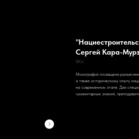
"Нациестроительс
Сергей Кара-Мурз
SKU:
Монография посвящена разъяснению
а также историческому опыту нац
на современном этапе. Для специа
гуманитарных знаний, преподавате