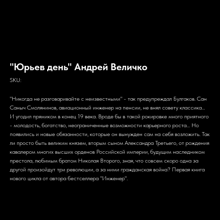
"Юрьев день" Андрей Величко
SKU:
"Никогда не разговаривайте с неизвестными" - так предупреждал Булгаков. Сан
Саныч Смолянинов, авиационный инженер на пенсии, не внял совету классика…
И угодил прямиком в конец 19 века. Вроде бы в такой рокировке много приятного
- молодость, богатство, неограниченные возможности карьерного роста… Но
появились и новые обязанности, которые он вынужден сам на себя возложить. Так
ли просто быть великим князем, вторым сыном Александра Третьего, от рождения
кавалером многих высших орденов Российской империи, будущим наследником
престола, любимым братом Николая Второго, зная, что совсем скоро одна за
другой произойдут три революции, а за ними гражданская война? Первая книга
нового цикла от автора бестселлера "Инженер".