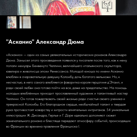
"Асканио" Александр Дюма
«Асканио» — один из самых увлекательных исторических романов Александра
Дюма. Замысел этого произведения появился у писателя после того, как к нему
попали мемуары Бенвенуто Челлини, величайшего итальянского скульптора,
ювелира и живописца эпохи Ренессанса. Молодой юноша по имени Асканио
влюблен в очаровательную девушку Коломбу, дочь богатого вельможи. Но, к
несчастью, в него самого влюбляется фаворитка короля герцогиня д’Этамп, и
ради своей любви она готова пойти на все, даже на предательство. На помощь
молодым влюблённым приходит прославленный художник и талантливый мастер
Челлини. Он готов пожертвовать своей жизнью ради счастья своего ученика и
прекрасной Коломбы. Его благородное сердце, необычайный талант и твердая
рука противостоят коварству и хитрости влиятельных интриганов. 54 уникальные
иллюстрации Ж. Десандра, Герлье и Г. Доре идеально дополняют сюжет
замечательного романа и блестяще передают атмосферу событий, происходящих
во Франции во времена правления Франциска I.