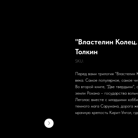
"Властелин Колец.
Толкин
SKU:
Перед вами трилогия "Властелин К
века. Самое популярное, самое чи
Во второй книге, "Две твердыни",
земли Рохана – государства вольн
Леголас вместе с младшими хобби
темного мага Сарумана, дорога ж
мрачную крепость Кирит-Унгол, гд