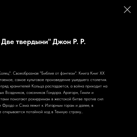
 Две твердыни" Джон Р. Р.
олец". Своеобразная "Библия от фэнтези". Книга Книг ХХ
таемое, самое культовое произведение ушедшего столетия.
 отряд хранителей Кольца распадается, а война приходит на
ых Всадников, союзников Гондора. Арагорн, Гимли и
тами помогают рохирримам в жестокой битве против сил
е Фродо и Сэма лежит к Изгарным горам и далее, в
е открывается потайной ход в Темную страну…