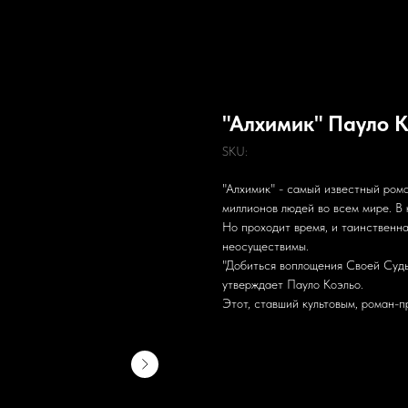
"Алхимик" Пауло 
SKU:
"Алхимик" - самый известный ром
миллионов людей во всем мире. В 
Но проходит время, и таинственна
неосуществимы.
"Добиться воплощения Своей Судьб
утверждает Пауло Коэльо.
Этот, ставший культовым, роман-п