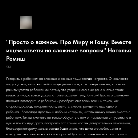
"Просто о важном. Про Миру и Гошу. Вместе
ищем ответы на сложные вопросы" Наталья
Ремиш
SKU:
Говорить с ребенком на сложные и важные темы всегда непросто. Очень часто
мы, родители, не можем найти подходящих слов, что-то выдумываем, чтобы не
ранить чувства ребенка или потому что уверены: ему еще рано знать о таких
вещах, а иногда вовсе уходим от ответа, меняя тему. Книга «Просто о сложном»
поможет поговорить с ребенком и разобраться в таких важных темах, как
старость, развод, толерантность, зависть, смерть, рождение еще одного
ребенка... Благодаря простым и добрым историям, читать книжку можно вместе с
ребенком. Так вы сможете не только обсудить с ним описываемые ситуации, но и
лучше понять друг друга, построить тот самый мостик доверительных отношений,
благодаря которому малыш всегда будет знать, что дома его любят, ценят и
всегда честно ответят на любой вопрос. «Просто о сложном» — это истории о