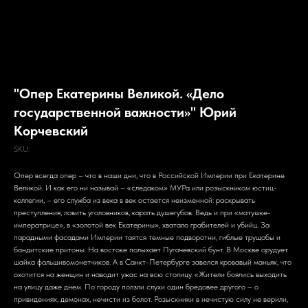
"Опер Екатерины Великой. «Дело
государственной важности»" Юрий
Корчевский
SKU:
Опер всегда опер – что в наши дни, что в Российской Империи при Екатерине
Великой. И как его ни называй – «следаком» МУРа или розыскником юстиц-
коллегии, – его служба из века в век остается неизменной: раскрывать
преступления, ловить уголовников, карать душегубов. Ведь и при «матушке-
императрице», в «золотой век Екатерины», хватало грабителей и убийц. За
парадными фасадами Империи таятся темные подворотни, гиблые трущобы и
бандитские притоны. На востоке полыхает Пугачевский бунт. В Москве орудует
шайка фальшивомонетчиков. А в Санкт-Петербурге завелся кровавый маньяк, что
охотится на женщин и наводит ужас на всю столицу. «Жители боялись выходить
на улицу даже днем. По городу ползли слухи один бредовее другого – о
привидениях, демонах, нечисти из болот. Розыскники в нечистую силу не верили,