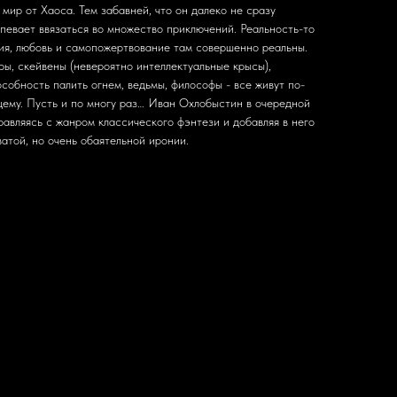
 мир от Хаоса. Тем забавней, что он далеко не сразу
певает ввязаться во множество приключений. Реальность-то
ния, любовь и самопожертвование там совершенно реальны.
ры, скейвены (невероятно интеллектуальные крысы),
обность палить огнем, ведьмы, философы - все живут по-
ему. Пусть и по многу раз… Иван Охлобыстин в очередной
правляясь с жанром классического фэнтези и добавляя в него
ватой, но очень обаятельной иронии.