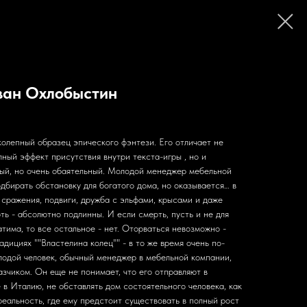
Иван Охлобыстин
олепный образец эпического фэнтези. Его отличает не
лный эффект присутствия внутри текста-игры , но и
ый, но очень обаятельный. Молодой менеджер мебельной
дбирать обстановку для богатого дома, но оказывается… в
- сражения, подвиги, дружба с эльфами, крысами и даже
ть - абсолютно подлинны. И если смерть, пусть и не для
атима, то все остальное - нет. Оторваться невозможно -
адициях ""Властелина колец"" - в то же время очень по-
лодой человек, обычный менеджер в мебельной компании,
зчиком. Он еще не понимает, что его отправляют в
в Италию, не обставлять дом состоятельного человека, как
 реальность, где ему предстоит существовать в полный рост