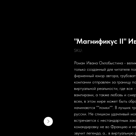
"Магнификус II" 
SKU:
Роман Ивана Охлобыстина - велик
только созданный для читателя по
фирменный юмор автора, грубоват
компании отправлен за границу по
виртуальной реальности, где все 
вампирами, а также любовь и смер
всех, в этом мире может быть обр
начинаются ""ломки"". В лучших тр
русски. Не слишком удачливый мо
встречается с нестандартным зака
командировку не во Францию и не 
звучит легенда, а… в виртуальную