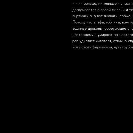
и - ни больше, ни меньше - спасти
догадывается о своей миссии и ус
виртуальна, а вот подвиги, сраже
Потому что эльфы, гоблины, вампи
водяные драконы, обретающие спос
настоящему и умирают по-настоящ
раз удивляет читателя, отлично с
ноту своей фирменной, чуть грубо