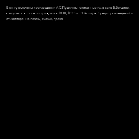
В книгу включены произведения А.С.Пушкина, написанные им в селе Б.Болдино,
которое поэт посетил трижды - в 1830, 1833 и 1834 годах. Среди произведений -
стихотворения, поэмы, сказки, проза.