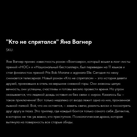
"Кто не спрятался" Яна Вагнер
SKU:
Яне Вагнер принес известность роман «Вонгозеро», который вошел в лонг-листы
премий «НОС» и «Национальный бестселлер», был переведен на 11 языков и
стал финалистом премий Prix Bob Morane и журнала Elle. Сегодня по нему
снимается телесериал. Новый роман «Кто не спрятался» – это история девяти
друзей, приехавших в отель на вершине снежной горы. Они знакомы целую
вечность, они успешны, счастливы и готовы весело провести время. Но утром
оказывается, что ледяной дождь оставил их без связи с миром. Казалось бы –
такое приключение! Вот только недалеко от входа лежит одна из них, пронзенная
лыжной палкой. Всё, что им остается, – зажечь свечи, разлить виски и посмотреть
друг другу в глаза. Это триллер, где каждый боится только самого себя. Детектив,
в котором не так уж важно, кто преступник. Психологическая драма, которая
вытянула на поверхность все старые обиды.