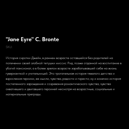
"Jane Eyre" C. Brontе
SKU:
История сиротки Джейн, в раннем возрасте оставшейся без родителей на
попечении своей злобной тетушки миссис Рид, позже отданной на воспитание в
убогий пансионат, а в более зрелом возрасте зарабатывавшей себе на жизнь
гувернанткой и учительницей. Это трогательная история тяжелого детства и
взросления героини, ее мысли, чувства, радости и горести; ну и конечно история
постепенного зарождения и созревания романтического чувства, чувства
охватившего и двигавшего героиней несмотря на возрастные, социальные и
материальные преграды.